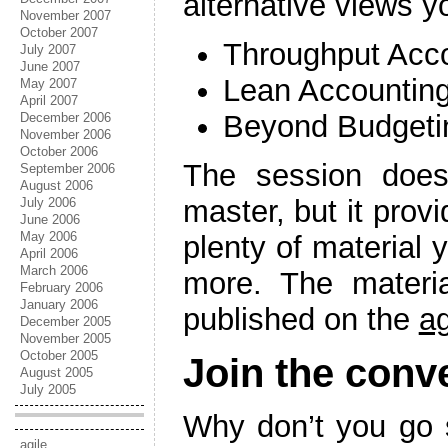
alternative views y
November 2007
October 2007
Throughput Acc
July 2007
June 2007
Lean Accountin
May 2007
April 2007
Beyond Budgeti
December 2006
November 2006
October 2006
The session does
September 2006
August 2006
master, but it prov
July 2006
June 2006
May 2006
plenty of material 
April 2006
March 2006
more. The materia
February 2006
January 2006
published on the
ag
December 2005
November 2005
October 2005
Join the conv
August 2005
July 2005
Why don’t you go 
agile