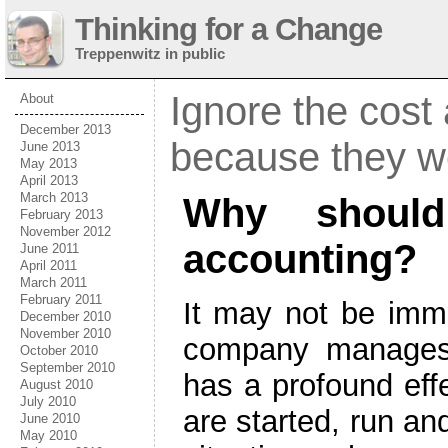
Thinking for a Change
Treppenwitz in public
Ignore the cost 
About
December 2013
because they wo
June 2013
May 2013
April 2013
March 2013
Why should
February 2013
November 2012
accounting?
June 2011
April 2011
March 2011
February 2011
It may not be imme
December 2010
November 2010
company manages 
October 2010
September 2010
has a profound eff
August 2010
July 2010
are started, run a
June 2010
May 2010