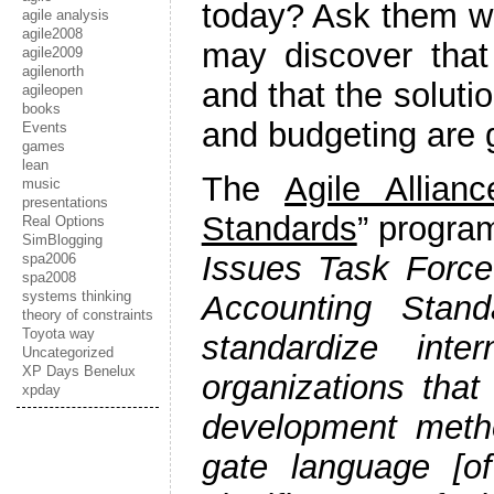
today? Ask them wh
agile analysis
agile2008
may discover tha
agile2009
agilenorth
and that the soluti
agileopen
books
and budgeting are g
Events
games
lean
The
Agile Allianc
music
presentations
Standards
” program
Real Options
SimBlogging
Issues Task Force
spa2006
spa2008
systems thinking
Accounting Stand
theory of constraints
Toyota way
standardize int
Uncategorized
XP Days Benelux
organizations that
xpday
development meth
gate language [of