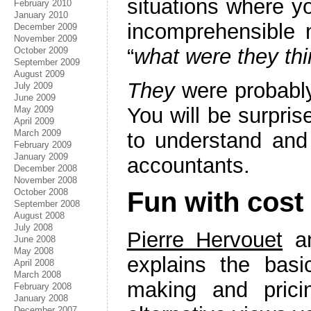
situations where 
February 2010
January 2010
incomprehensible
December 2009
November 2009
“
what were they thi
October 2009
September 2009
August 2009
They
were probably
July 2009
June 2009
You will be surpris
May 2009
April 2009
March 2009
to understand and
February 2009
January 2009
accountants.
December 2008
November 2008
October 2008
Fun with cost
September 2008
August 2008
July 2008
Pierre Hervouet
an
June 2008
May 2008
explains the bas
April 2008
March 2008
making and prici
February 2008
January 2008
December 2007