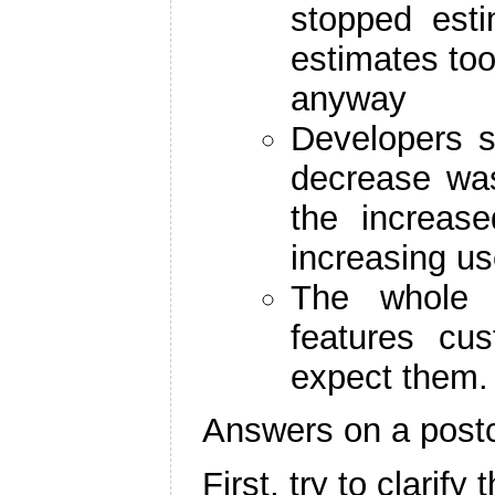
stopped est
estimates to
anyway
Developers s
decrease was
the increas
increasing u
The whole 
features cu
expect them.
Answers on a post
First, try to clarify 