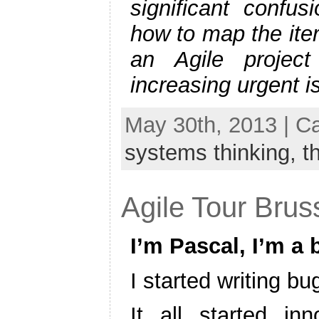
significant confus
how to map the ite
an Agile projec
increasing urgent i
May 30th, 2013 | C
systems thinking,
t
Agile Tour Brus
I’m Pascal, I’m a 
I started writing b
It all started i